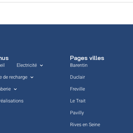
nus
Pages villes
eil
Electricité
Barentin
e de recharge
Duclair
berie
Freville
réalisations
Le Trait
Pavilly
Rives en Seine