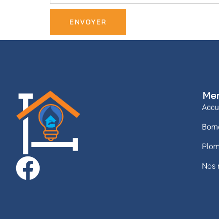
ENVOYER
Me
Accu
Born
Plom
Nos 