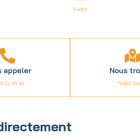
Yvetot
 appeler
Nous tr
59 22 99 46
76480 Duc
directement