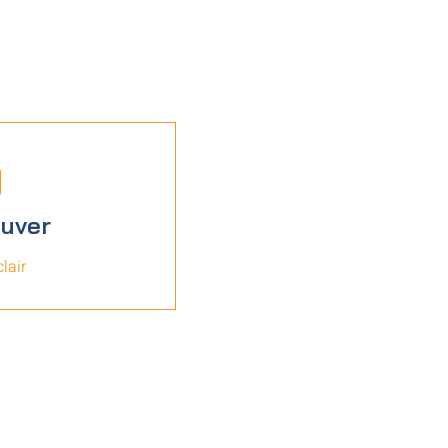
ouver
lair