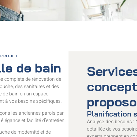
 PROJET
le de bain
Service
ces complets de rénovation de
concept
douche, des sanitaires et des
le de bain en un espace
proposo
nt à vos besoins spécifiques.
Planification 
ons les anciennes parois par
légance et facilité d’entretien.
Analyse des besoins :
N
détaillée de vos besoin
uche de modernité et de
experts prennent en co