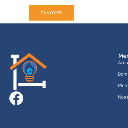
ENVOYER
Me
Accu
Born
Plom
Nos 