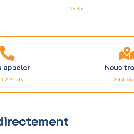
Yvetot
 appeler
Nous tr
59 22 99 46
76480 Duc
directement