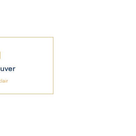
ouver
lair