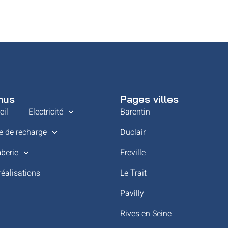
nus
Pages villes
eil
Electricité
Barentin
e de recharge
Duclair
berie
Freville
réalisations
Le Trait
Pavilly
Rives en Seine