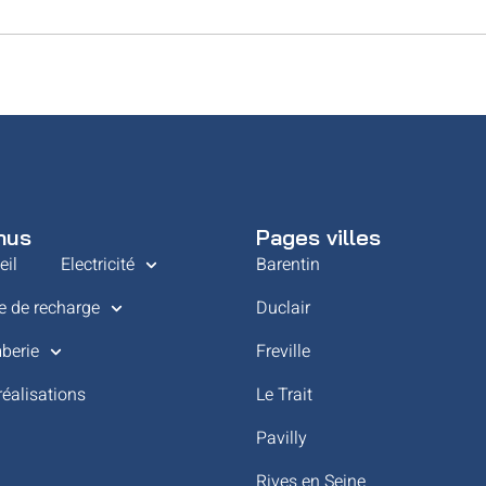
nus
Pages villes
eil
Electricité
Barentin
e de recharge
Duclair
berie
Freville
réalisations
Le Trait
Pavilly
Rives en Seine