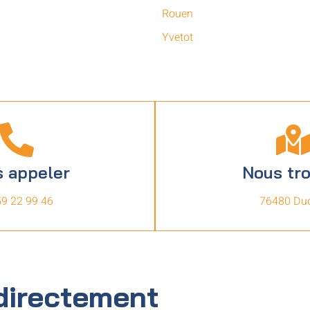
Rouen
Yvetot
 appeler
Nous tr
59 22 99 46
76480 Duc
directement