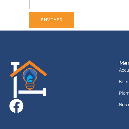
ENVOYER
Me
Accu
Born
Plom
Nos 