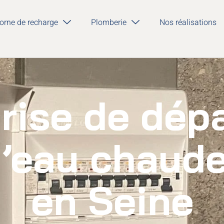
orne de recharge
Plomberie
Nos réalisations
rise de dé
d’eau chaude
en Seine