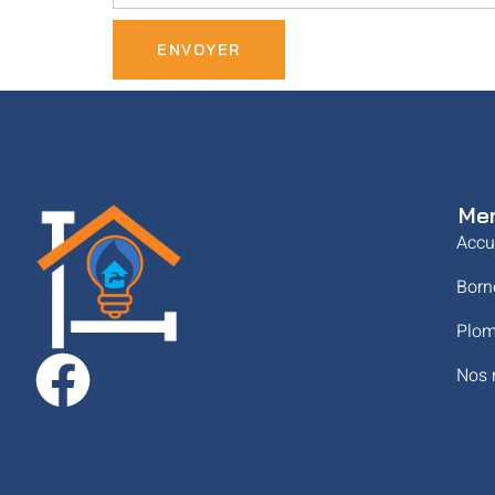
ENVOYER
Me
Accu
Born
Plom
Nos 