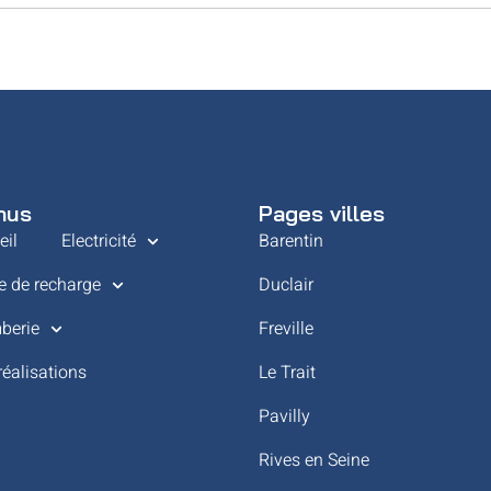
nus
Pages villes
eil
Electricité
Barentin
e de recharge
Duclair
berie
Freville
réalisations
Le Trait
Pavilly
Rives en Seine