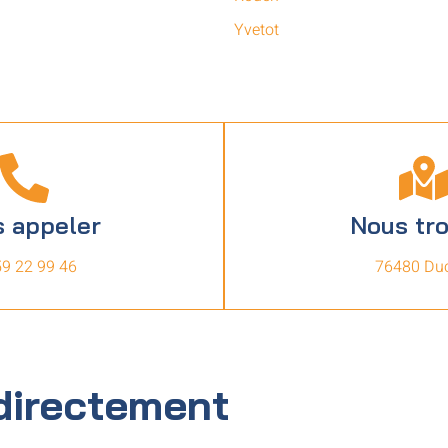
Yvetot
 appeler
Nous tr
59 22 99 46
76480 Duc
directement